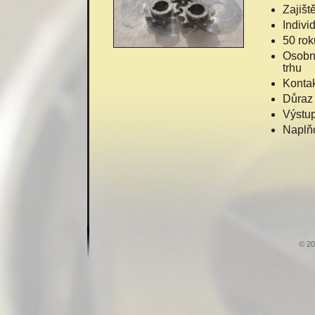
Zajišt
Individ
50 rok
Osobní
trhu
Kontak
Důraz 
Výstup
Naplň
© 20