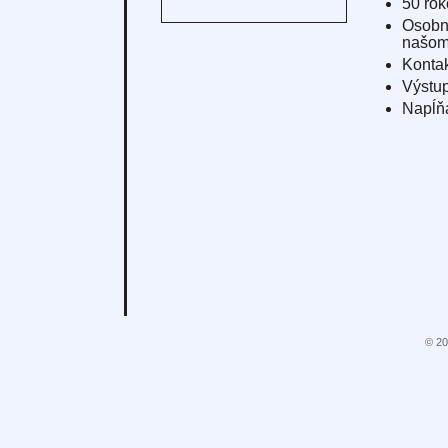
50
r
ok
Osob
našo
Kontak
Výstu
Napĺň
© 20