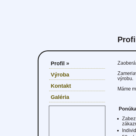
Profi
Profil »
Zaober
Zameri
Výroba
výrobu.
Kontakt
Máme
m
Galéria
Ponúk
Zabez
zákaz
Indivi