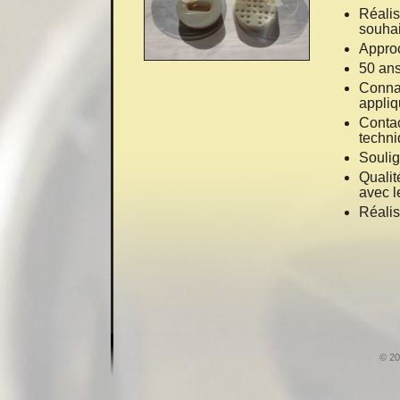
Réalis
souhai
Approc
50 ans
Connai
appliq
Contac
techni
Soulig
Qualit
avec l
Réalis
© 20