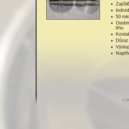
Zajišt
Individ
50 rok
Osobní
trhu
Kontak
Důraz 
Výstup
Naplň
© 20